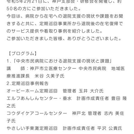
令和5年2月21日に、神戸支部会・研修会を開催し、約
50名の方にご参加いただきました。
今回は、病院から在宅への退院支援の現状や課題をお聞
きすると共に、定期巡回事業所から退院後の在宅復帰で
のサービス提供や看取り事例を紹介しました。
ご参加いただきました皆様、ありがとうございました。
【プログラム】
1.「中央市民病院における退院支援の現状と課題」
講 師：神戸市立医療センター 中央市民病院 地域医
療推進課長 米谷 久美子氏
2.定期巡回事例報告
オービーホーム定期巡回 管理者 玉井 大介氏
エルフあんしんセンター・垂水 計画作成責任者 豊田 隆
之氏
コウダイケアコールセンター 神戸北 管理者 志内 美佐
子氏
やさしい手東灘定期巡回 計画作成責任者 平沢 公貴氏